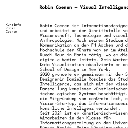
Robin Coenen — Visual Intelligen
Kurzinfo
Robin Coenen ist Informationsdesigne
Robin
und arbeitet an der Schnittstelle vo
Coenen
Wissenschaft, Technologie und visuel
Anthropologie. Nach seinem Studium d
Kommunikation an der FH Aachen und d
Hochschule der Künste war er im Atel
Ruedi Baur in Paris tätig, wo er die
digitale Medien leitete. Sein Master
Data Visualization absolvierte er an
School of Design in New York.
2020 gründete er gemeinsam mit der S
Designerin Danielle Rosales das Stud
Intelligence, das sich mit der visue
Darstellung komplexer künstlerischer
technologischer Systeme beschäftigt.
die Mitgründung von conQrete Tech, e
Vision-Startup, das Informationsdesi
künstliche Intelligenz verbindet.
Seit 2021 ist er künstlerisch-wissen
Mitarbeiter in der Klasse für
Informationsgestaltung an der Univer
Künste Berlin. Seine künstlerische u