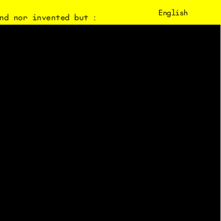
English
nd nor invented but is enacted.