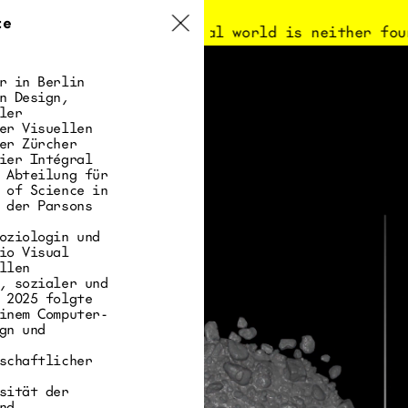
ce
a visual world is neither fou
r in Berlin
n Design,
ler
er Visuellen
er Zürcher
ier Intégral
 Abteilung für
 of Science in
 der Parsons
oziologin und
io Visual
llen
, sozialer und
 2025 folgte
inem Computer-
gn und
schaftlicher
sität der
nd