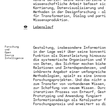
wissenschaftliche Arbeit befasst sic
Kartierung, Datenvisualisierung und 
Methoden in der Designforschung – al
für Transformation, Dialog und parti
Wissensproduktion.
Lebenslauf

Seit 06.2025,
seit 2015,
Hannover/Deutschland
aktives Mi
Mitgründer und
»civic-cit
Gesellschafter der conQrete
Stationen
Forschung
Gestaltung, insbesondere Information
4.0 GmbH.
Lebenslauf
03.2015–05
und
in der Lage weit über seine konventi
Startup welches Künstliche
Paris/Fran
Open
Intelligenz und
Funktion als Dienstleistung hinauszu
Designer i
Source
Informationsdesign
des Départ
Intelligence
die systematische Organisation und V
verbindet.
Medien, At
von Daten, das Sichtbar machen bishe
Ruedi Baur
Seit 09.2021,
Relationen und Interdependenzen, und
Berlin/Deutschland
02.2014–09
inhärente Angebot einer umfangreiche
Künstlerisch-
Zürich/Sch
Wissenschaftlicher
Methodologien, spielt es eine innova
Auslandsse
Mitarbeiter in der »Klasse
»Zürcher H
Forschungsprojekten. Und das nicht a
für Informationsgestaltung«,
Künste«
Universität der Künste
zum Transfer von vorhandenem Wissen,
Berlin (50% Stelle)
zur Schaffung von neuem Wissen. Durc
02.2014–09
Zürich/Sch
iterativen Prozess von Entwurf, Gest
Seit 2020, weltweit
Empfänger 
Mitglied im Netzwerk
Prototyping und Anwendung fungiert
Stipendium
»Integral Design Network«
Informationsdesign als Katalysator f
10.2015, K
Forschungspraxis und erweitert so di
Seit 2020,
Ukraine
Berlin/Deutschland